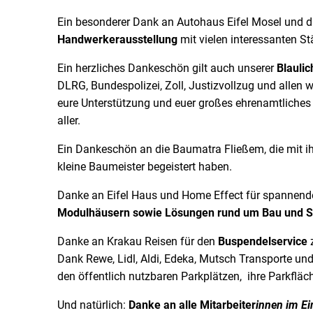
Ein besonderer Dank an Autohaus Eifel Mosel und di
Handwerkerausstellung
mit vielen interessanten S
Ein herzliches Dankeschön gilt auch unserer
Blaulic
DLRG, Bundespolizei, Zoll, Justizvollzug und allen w
eure Unterstützung und euer großes ehrenamtliches 
aller.
Ein Dankeschön an die Baumatra Fließem, die mit i
kleine Baumeister begeistert haben.
Danke an Eifel Haus und Home Effect für spannende
Modulhäusern sowie Lösungen rund um Bau und S
Danke an Krakau Reisen für den
Buspendelservice
z
Dank Rewe, Lidl, Aldi, Edeka, Mutsch Transporte und
den öffentlich nutzbaren Parkplätzen, ihre Parkfläc
Und natürlich:
Danke an alle Mitarbeiter
innen im Ei