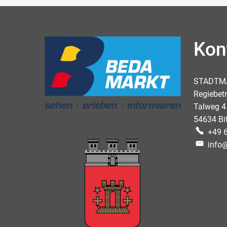
Kon
STADTMA
Regiebetr
Talweg 4
54634 Bi
+49 
info@