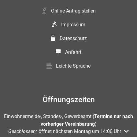
Online Antrag stellen
Impressum
Datenschutz
Anfahrt
Leichte Sprache
Öffnungszeiten
Einwohnermelde-, Standes-, Gewerbeamt (
Termine nur nach
vorheriger Vereinbarung
)
Klicken, um weitere Öffnungs- oder Schließzeiten auszuble
Geschlossen:
öffnet nächsten Montag um 14:00 Uhr