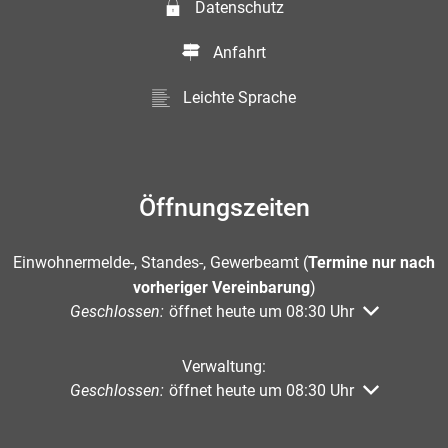
Datenschutz
Anfahrt
Leichte Sprache
Öffnungszeiten
Einwohnermelde-, Standes-, Gewerbeamt (
Termine nur nach
vorheriger Vereinbarung
)
Klicken, um weitere Öffnungs- oder Schließzeiten au
Geschlossen:
öffnet heute um 08:30 Uhr
Verwaltung:
Klicken, um weitere Öffnungs- oder Schließzeiten au
Geschlossen:
öffnet heute um 08:30 Uhr