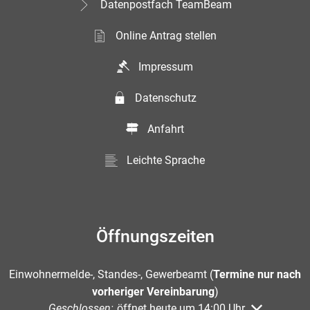
Datenpostfach TeamBeam
Online Antrag stellen
Impressum
Datenschutz
Anfahrt
Leichte Sprache
Öffnungszeiten
Einwohnermelde-, Standes-, Gewerbeamt (
Termine nur nach
vorheriger Vereinbarung
)
Klicken, um weitere Öffnungs- oder Schließzeiten au
Geschlossen:
öffnet heute um 14:00 Uhr