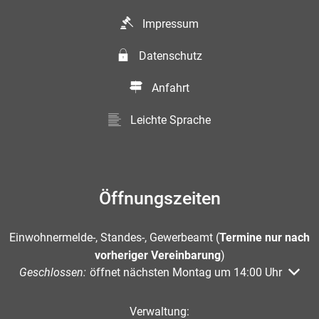
Impressum
Datenschutz
Anfahrt
Leichte Sprache
Öffnungszeiten
Einwohnermelde-, Standes-, Gewerbeamt (
Termine nur nach
vorheriger Vereinbarung
)
Klicken, um weitere Öffnungs- oder Schließzeiten auszuble
Geschlossen:
öffnet nächsten Montag um 14:00 Uhr
Verwaltung: