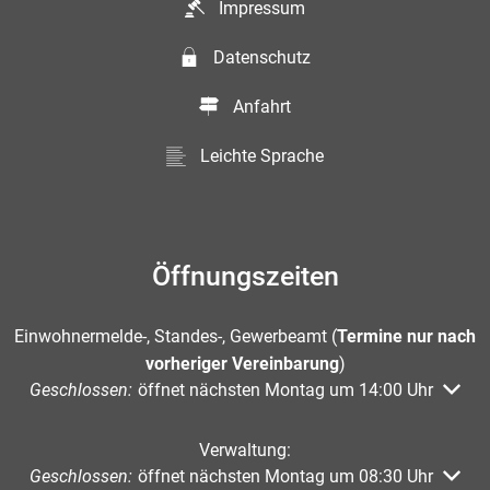
Impressum
Datenschutz
Anfahrt
Leichte Sprache
Öffnungszeiten
Einwohnermelde-, Standes-, Gewerbeamt (
Termine nur nach
vorheriger Vereinbarung
)
Klicken, um weitere Öffnungs- oder Schließzeiten auszuble
Geschlossen:
öffnet nächsten Montag um 14:00 Uhr
Verwaltung:
Klicken, um weitere Öffnungs- oder Schließzeiten auszuble
Geschlossen:
öffnet nächsten Montag um 08:30 Uhr