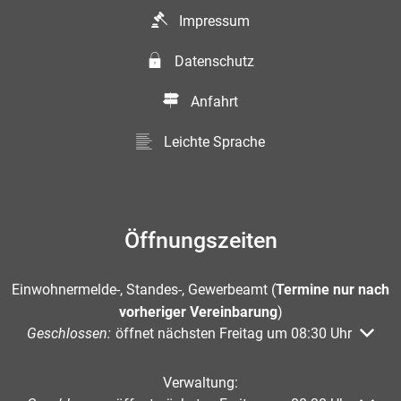
Impressum
Datenschutz
Anfahrt
Leichte Sprache
Öffnungszeiten
Einwohnermelde-, Standes-, Gewerbeamt (
Termine nur nach
vorheriger Vereinbarung
)
Klicken, um weitere Öffnungs- oder Schließzeiten auszuble
Geschlossen:
öffnet nächsten Freitag um 08:30 Uhr
Verwaltung: