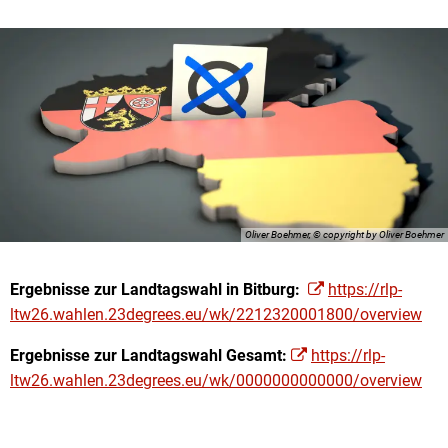
Oliver Boehmer, © copyright by Oliver Boehmer
Ergebnisse zur Landtagswahl in Bitburg:
https://rlp-
ltw26.wahlen.23degrees.eu/wk/2212320001800/overview
Ergebnisse zur Landtagswahl Gesamt:
https://rlp-
ltw26.wahlen.23degrees.eu/wk/0000000000000/overview