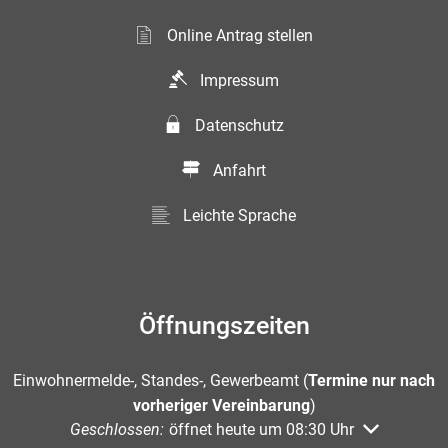
Online Antrag stellen
Impressum
Datenschutz
Anfahrt
Leichte Sprache
Öffnungszeiten
Einwohnermelde-, Standes-, Gewerbeamt (
Termine nur nach
vorheriger Vereinbarung
)
Klicken, um weitere Öffnungs- oder Schließzeiten au
Geschlossen:
öffnet heute um 08:30 Uhr