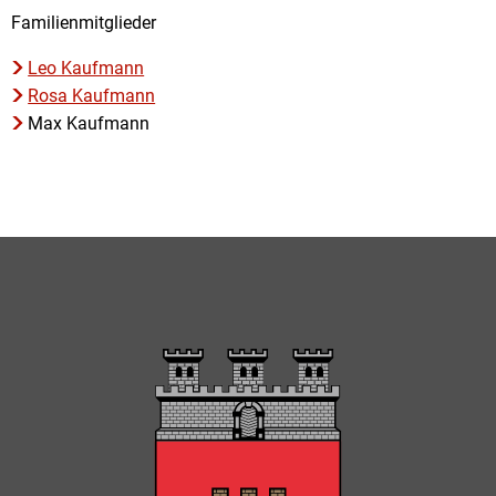
Familie
Familienmitglieder
Kaufmann
Leo Kaufmann
Rosa Kaufmann
Max Kaufmann