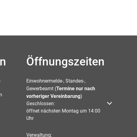
en
Öffnungszeiten
e
Einwohnermelde-, Standes-,
Gewerbeamt (
Termine nur nach
m
vorheriger Vereinbarung
)
Klicken, um weitere Öffnungs- oder Schließzeiten 
Geschlossen:
öffnet nächsten Montag um 14:00
Uhr
Verwaltung: