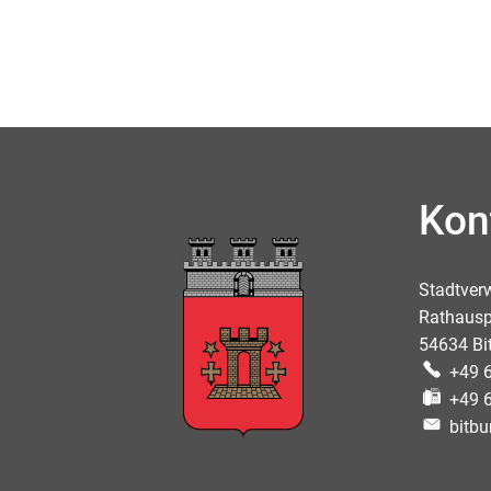
Kon
Stadtver
Rathausp
54634 Bi
+49 
+49 
bitbu