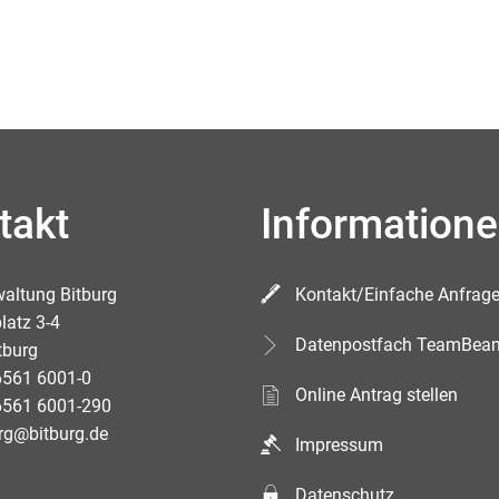
takt
Information
waltung Bitburg
Kontakt/Einfache Anfrag
latz 3-4
Datenpostfach TeamBea
tburg
6561 6001-0
Online Antrag stellen
6561 6001-290
rg@bitburg.de
Impressum
Datenschutz