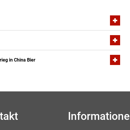
eg in China Bier
takt
Information