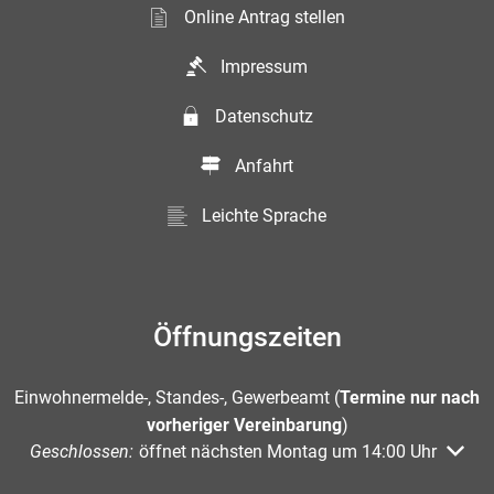
Online Antrag stellen
Impressum
Datenschutz
Anfahrt
Leichte Sprache
Öffnungszeiten
Einwohnermelde-, Standes-, Gewerbeamt (
Termine nur nach
vorheriger Vereinbarung
)
Klicken, um weitere Öffnungs- oder Schließzeiten auszuble
Geschlossen:
öffnet nächsten Montag um 14:00 Uhr