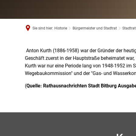
Sie sind hier:
Historie
Bürgermeister und Stadtrat
Stadtra
Anton Kurth (1886-1958) war der Gründer der heut
Anton
Geschäft zuerst in der Hauptstraße beheimatet war, i
Kurth war nur eine Periode lang von 1948-1952 im St
Kurth
Wegebaukommission" und der "Gas- und Wasserkom
(CDU)
(
Quelle: Rathausnachrichten Stadt Bitburg Ausgab