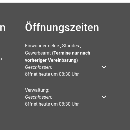
en
Öffnungszeiten
e
Einwohnermelde-, Standes-,
Gewerbeamt (
Termine nur nach
m
vorheriger Vereinbarung
)
Klicken, um weitere Öffnungs- oder Schließzeiten 
Geschlossen:
öffnet heute um 08:30 Uhr
Verwaltung:
Klicken, um weitere Öffnungs- oder Schließzeiten 
Geschlossen:
öffnet heute um 08:30 Uhr