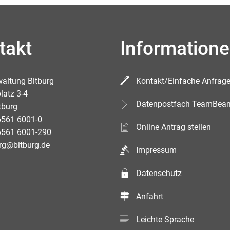
takt
Information
waltung Bitburg
Kontakt/Einfache Anfrag
latz 3-4
Datenpostfach TeamBea
tburg
6561 6001-0
Online Antrag stellen
6561 6001-290
rg@bitburg.de
Impressum
Datenschutz
Anfahrt
Leichte Sprache