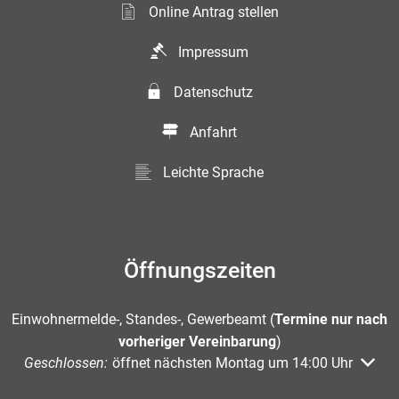
Online Antrag stellen
Impressum
Datenschutz
Anfahrt
Leichte Sprache
Öffnungszeiten
Einwohnermelde-, Standes-, Gewerbeamt (
Termine nur nach
vorheriger Vereinbarung
)
Klicken, um weitere Öffnungs- oder Schließzeiten auszuble
Geschlossen:
öffnet nächsten Montag um 14:00 Uhr