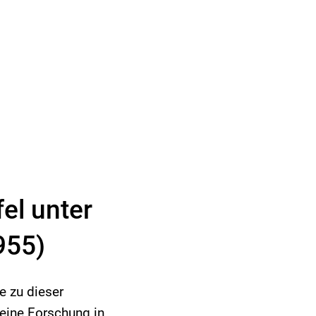
el unter
955)
e zu dieser
eine Forschung in