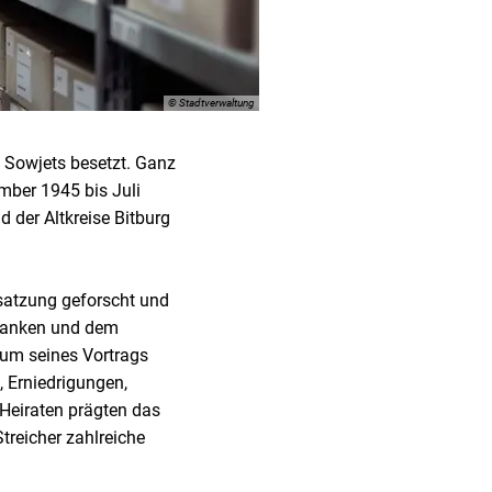
© Stadtverwaltung
 Sowjets besetzt. Ganz
mber 1945 bis Juli
 der Altkreise Bitburg
esatzung geforscht und
edanken und dem
rum seines Vortrags
 Erniedrigungen,
Heiraten prägten das
treicher zahlreiche