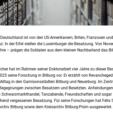
Deutschland ist von den US-Amerikanern, Briten, Franzosen und
: In der Eifel stellen die Luxemburger die Besatzung. Von Nove
hre – prägen die Soldaten aus dem kleinen Nachbarland das Bild
reicher hat im Rahmen seiner Doktorarbeit vier Jahre zu dieser B
2025 seine Forschung in Bitburg vor. Er erzählt von Revancheg
 Alltag in den Garnisonsstädten Bitburg und Neuerburg. Im Zent
n Begegnungen zwischen Besatzern und Besetzten. Anfeindungen,
h Schwarzmarkthandel, Tanzabende, Freundschaften und sogar 
ehend vergessenen Besatzung. Für seine Forschungen hat Félix S
rchiv Bitburg sowie dem Kreisarchiv Bitburg-Prüm ausgewertet.