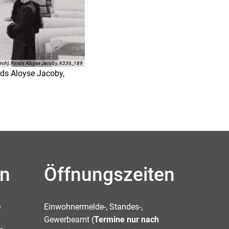
ekirch), Fonds Aloyse Jacoby, K336_189
nds Aloyse Jacoby,
en
Öffnungszeiten
e
Einwohnermelde-, Standes-,
Gewerbeamt (
Termine nur nach