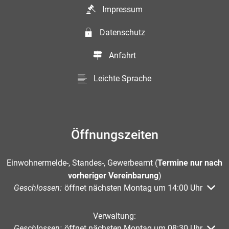
Impressum
Datenschutz
Anfahrt
Leichte Sprache
Öffnungszeiten
Einwohnermelde-, Standes-, Gewerbeamt (
Termine nur nach
vorheriger Vereinbarung
)
Klicken, um weitere Öffnungs- oder Schließzeiten auszuble
Geschlossen:
öffnet nächsten Montag um 14:00 Uhr
Verwaltung:
Klicken, um weitere Öffnungs- oder Schließzeiten auszuble
Geschlossen:
öffnet nächsten Montag um 08:30 Uhr