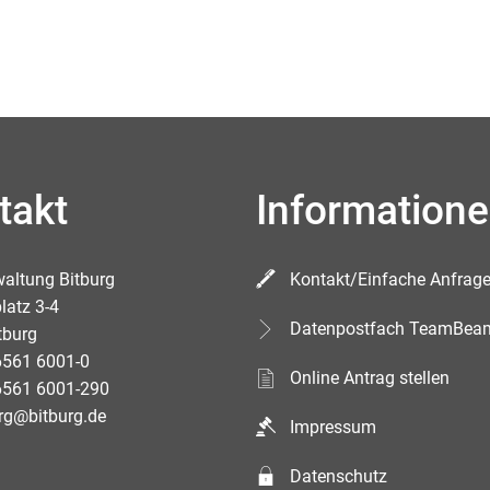
takt
Information
waltung Bitburg
Kontakt/Einfache Anfrag
latz 3-4
Datenpostfach TeamBea
tburg
6561 6001-0
Online Antrag stellen
6561 6001-290
rg@bitburg.de
Impressum
Datenschutz