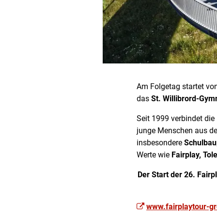
Am Folgetag startet von
das
St. Willibrord-Gy
Seit 1999 verbindet di
junge Menschen aus der
insbesondere
Schulbau
Werte wie
Fairplay, Tol
Der Start der 26. Fair
www.fairplaytour-g