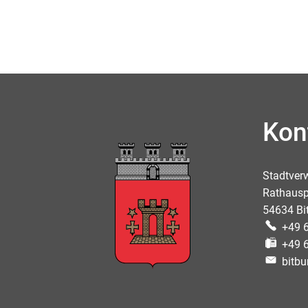
Kon
Stadtver
Rathausp
54634 Bi
+49 
+49 
bitbu