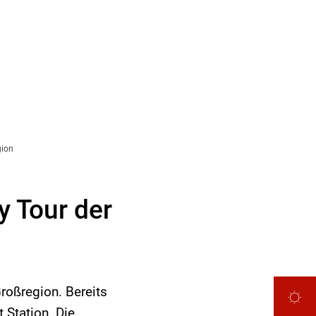
gion
y Tour der
Großregion. Bereits
 Station. Die