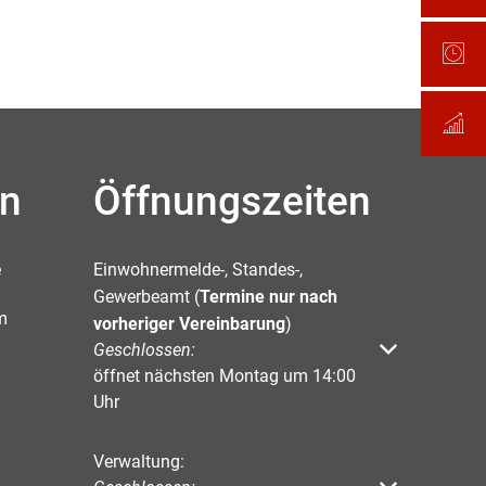
en
Öffnungszeiten
e
Einwohnermelde-, Standes-,
Gewerbeamt (
Termine nur nach
m
vorheriger Vereinbarung
)
Klicken, um weitere Öffnungs- oder Schließzeiten 
Geschlossen:
öffnet nächsten Montag um 14:00
Uhr
Verwaltung: