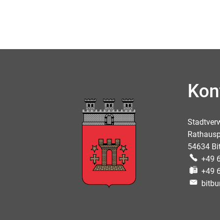
Kon
Stadtver
Rathausp
54634 Bi
+49 
+49 
bitbu