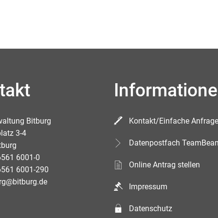
takt
Information
waltung Bitburg
Kontakt/Einfache Anfrag
latz 3-4
Datenpostfach TeamBea
tburg
6561 6001-0
Online Antrag stellen
6561 6001-290
rg@bitburg.de
Impressum
Datenschutz