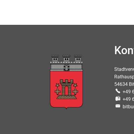
Kon
Stadtver
Rathausp
54634 Bi
+49 
+49 
bitbu