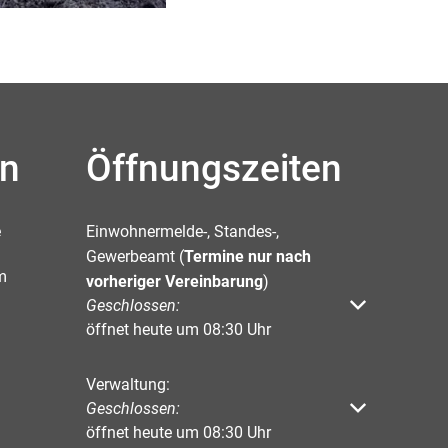
en
Öffnungszeiten
e
Einwohnermelde-, Standes-,
Gewerbeamt (
Termine nur nach
m
vorheriger Vereinbarung
)
Klicken, um weitere Öffnungs- oder Schließzeiten 
Geschlossen:
öffnet heute um 08:30 Uhr
Verwaltung:
Klicken, um weitere Öffnungs- oder Schließzeiten 
Geschlossen:
öffnet heute um 08:30 Uhr