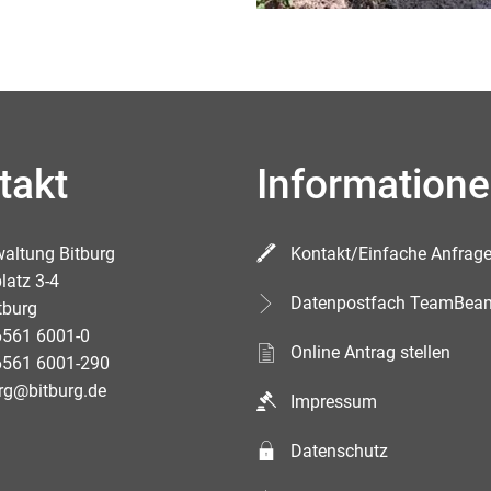
takt
Information
waltung Bitburg
Kontakt/Einfache Anfrag
latz 3-4
Datenpostfach TeamBea
tburg
6561 6001-0
Online Antrag stellen
6561 6001-290
rg@bitburg.de
Impressum
Datenschutz