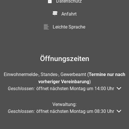
Datenschutz
Anfahrt
Leichte Sprache
Öffnungszeiten
Einwohnermelde-, Standes-, Gewerbeamt (
Termine nur nach
vorheriger Vereinbarung
)
Klicken, um weitere Öffnungs- oder Schließzeiten auszuble
Geschlossen:
öffnet nächsten Montag um 14:00 Uhr
Verwaltung:
Klicken, um weitere Öffnungs- oder Schließzeiten auszuble
Geschlossen:
öffnet nächsten Montag um 08:30 Uhr