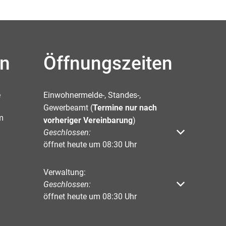
en
Öffnungszeiten
e
Einwohnermelde-, Standes-,
Gewerbeamt (
Termine nur nach
m
vorheriger Vereinbarung
)
Klicken, um weitere Öffnungs- oder Schließzeiten 
Geschlossen:
öffnet heute um 08:30 Uhr
Verwaltung:
Klicken, um weitere Öffnungs- oder Schließzeiten 
Geschlossen:
öffnet heute um 08:30 Uhr