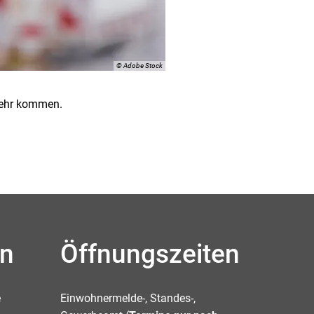
© Adobe Stock
kehr kommen.
en
Öffnungszeiten
e
Einwohnermelde-, Standes-,